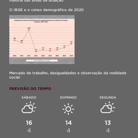
maioria das áreas de atuação
O IBGE e o censo demográfico de 2020
Mercado de trabalho, desigualdades e observação da realidade
social
PREVISÃO DO TEMPO
SÁBADO
DOMINGO
SEGUNDA
16
14
13
4
4
4