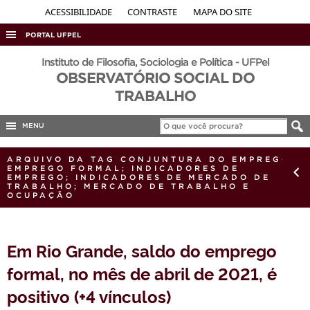
ACESSIBILIDADE
CONTRASTE
MAPA DO SITE
PORTAL UFPEL
ACESSO À INFORMAÇÃO
Instituto de Filosofia, Sociologia e Política - UFPel
OBSERVATÓRIO SOCIAL DO
AUDITORIA
TRABALHO
COBALTO
MENU
CONCURSOS
EDITAIS
ARQUIVO DA TAG CONJUNTURA DO EMPREGO;
EMPREGO FORMAL; INDICADORES DE
INTERNACIONAL
EMPREGO; INDICADORES DE MERCADO DE
TRABALHO; MERCADO DE TRABALHO E
OCUPAÇÃO
OUVIDORIA
PORTARIAS
Em Rio Grande, saldo do emprego
TELEFONES
formal, no mês de abril de 2021, é
positivo (+4 vínculos)