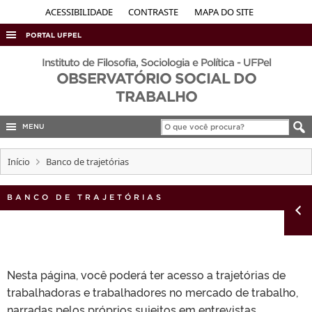
ACESSIBILIDADE
CONTRASTE
MAPA DO SITE
PORTAL UFPEL
ACESSO À INFORMAÇÃO
Instituto de Filosofia, Sociologia e Política - UFPel
OBSERVATÓRIO SOCIAL DO
AUDITORIA
TRABALHO
COBALTO
MENU
CONCURSOS
EDITAIS
Início
Banco de trajetórias
INTERNACIONAL
BANCO DE TRAJETÓRIAS
OUVIDORIA
PORTARIAS
TELEFONES
Nesta página, você poderá ter acesso a trajetórias de
trabalhadoras e trabalhadores no mercado de trabalho,
narradas pelos próprios sujeitos em entrevistas