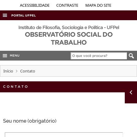
ACESSIBILIDADE
CONTRASTE
MAPA DO SITE
PORTAL UFPEL
ACESSO À INFORMAÇÃO
Instituto de Filosofia, Sociologia e Política - UFPel
OBSERVATÓRIO SOCIAL DO
AUDITORIA
TRABALHO
COBALTO
MENU
CONCURSOS
EDITAIS
Início
Contato
INTERNACIONAL
CONTATO
OUVIDORIA
PORTARIAS
TELEFONES
Seu nome (obrigatório)