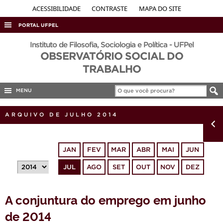
ACESSIBILIDADE
CONTRASTE
MAPA DO SITE
PORTAL UFPEL
ACESSO À INFORMAÇÃO
Instituto de Filosofia, Sociologia e Política - UFPel
OBSERVATÓRIO SOCIAL DO
AUDITORIA
TRABALHO
COBALTO
MENU
CONCURSOS
EDITAIS
ARQUIVO DE JULHO 2014
INTERNACIONAL
OUVIDORIA
JAN
FEV
MAR
ABR
MAI
JUN
PORTARIAS
JUL
AGO
SET
OUT
NOV
DEZ
TELEFONES
A conjuntura do emprego em junho
de 2014