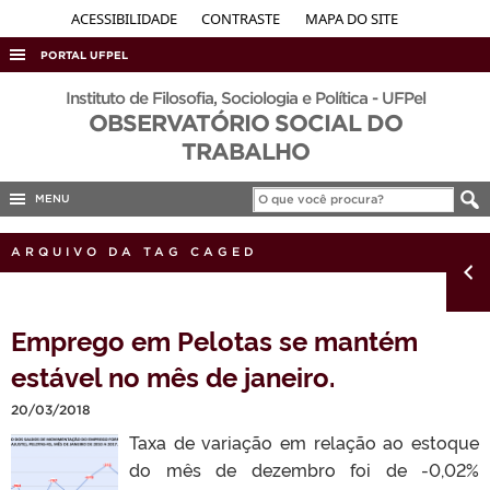
ACESSIBILIDADE
CONTRASTE
MAPA DO SITE
PORTAL UFPEL
ACESSO À INFORMAÇÃO
Instituto de Filosofia, Sociologia e Política - UFPel
OBSERVATÓRIO SOCIAL DO
AUDITORIA
TRABALHO
COBALTO
MENU
CONCURSOS
EDITAIS
ARQUIVO DA TAG CAGED
INTERNACIONAL
OUVIDORIA
Emprego em Pelotas se mantém
PORTARIAS
estável no mês de janeiro.
TELEFONES
20/03/2018
Taxa de variação em relação ao estoque
do mês de dezembro foi de -0,02%