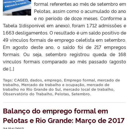
formal referentes ao mês de setembro em
Pelotas, assim como o acumulado do ano
e no período de doze meses. Conforme a
Tabela 1(disponível em anexo), foram 1.712 admissões e
1.663 desligamentos. O resultado é um saldo positivo de
49 vínculos formais de emprego celetista em setembro.
Em agosto deste ano, o saldo foi de 217 empregos
formais. Ou seja, setembro registrou queda de 168
vínculos formais comparado ao mês passado (agosto
de […]
Tags:
CAGED
,
dados
,
emprego
,
Emprego formal
,
mercado de
trabalho
,
Mercado de trabalho e ocupação
,
mercado de
trabalho no Rio Grande do Sul
,
mercado local de trabalho
,
Observatório do Trabalho
,
Pelotas
,
Setembro
.
Balanço do emprego formal em
Pelotas e Rio Grande: Março de 2017
24/04/2017