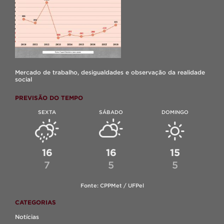
Mercado de trabalho, desigualdades e observação da realidade
social
PREVISÃO DO TEMPO
SEXTA
SÁBADO
DOMINGO
16
16
15
7
5
5
Fonte: CPPMet / UFPel
CATEGORIAS
Notícias