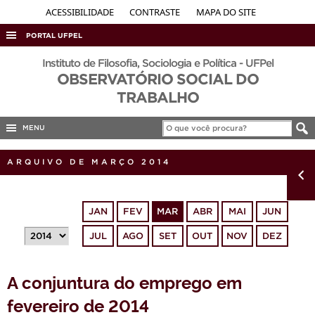
ACESSIBILIDADE
CONTRASTE
MAPA DO SITE
PORTAL UFPEL
ACESSO À INFORMAÇÃO
Instituto de Filosofia, Sociologia e Política - UFPel
OBSERVATÓRIO SOCIAL DO
AUDITORIA
TRABALHO
COBALTO
MENU
CONCURSOS
EDITAIS
ARQUIVO DE MARÇO 2014
INTERNACIONAL
OUVIDORIA
JAN
FEV
MAR
ABR
MAI
JUN
PORTARIAS
JUL
AGO
SET
OUT
NOV
DEZ
TELEFONES
A conjuntura do emprego em
fevereiro de 2014