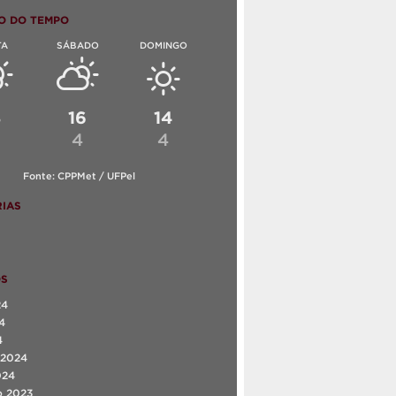
O DO TEMPO
TA
SÁBADO
DOMINGO
8
16
14
4
4
Fonte: CPPMet / UFPel
IAS
OS
24
4
4
 2024
024
o 2023