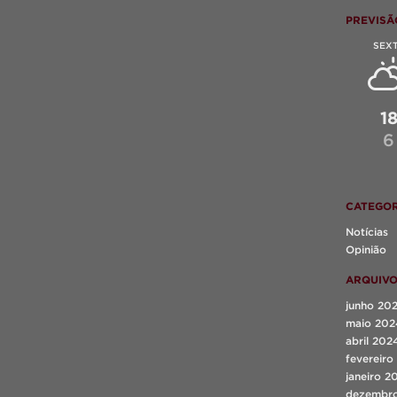
PREVISÃ
SEX
1
6
CATEGOR
Notícias
Opinião
ARQUIV
junho 20
maio 202
abril 202
fevereiro
janeiro 2
dezembr