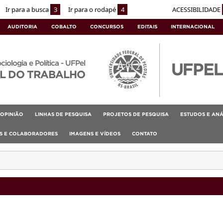
Ir para a busca
3
Ir para o rodapé
4
ACESSIBILIDADE
AUDITORIA
COBALTO
CONCURSOS
EDITAIS
INTERNACIONAL
ociologia e Política - UFPel
L DO TRABALHO
OPINIÃO
LINHAS DE PESQUISA
PROJETOS DE PESQUISA
ESTUDOS E ANÁ
AS E COLABORADORES
IMAGENS E VÍDEOS
CONTATO