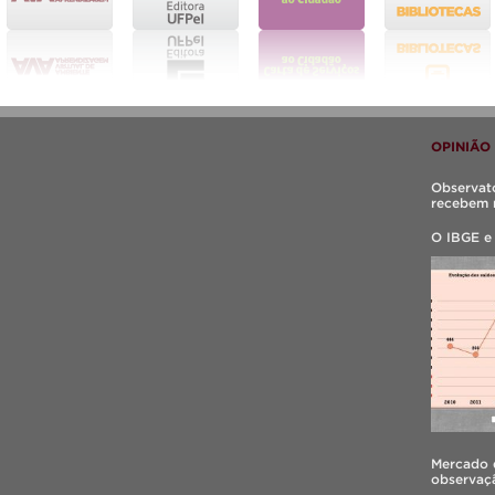
OPINIÃO
Observató
recebem 
O IBGE e
Mercado d
observaçã