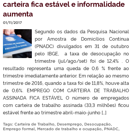
carteira fica estável e informalidade
aumenta
01/11/2017
Segundo os dados da Pesquisa Nacional
por Amostra de Domicílios Contínua
(PNADC) divulgados em 31 de outubro
pelo IBGE, a taxa de desocupação no
trimestre (jul/ago/set) foi de 12,4% . O
resultado representa uma queda de 0,6 % frente ao
trimestre imediatamente anterior. Em relação ao mesmo
trimestre de 2016, quando a taxa foi de 11,8%, houve alta
de 0,6%. EMPREGO COM CARTEIRA DE TRABALHO
ASSINADA FICA ESTÁVEL O número de empregados
com carteira de trabalho assinada (33,3 milhões) ficou
estável frente ao trimestre abril-maio-junho […]
Tags:
Carteira de Trabalho
,
Desemprego
,
Desocupação
,
Emprego formal
,
Mercado de trabalho e ocupação
,
PNADC
,