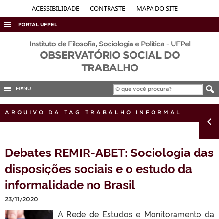
ACESSIBILIDADE
CONTRASTE
MAPA DO SITE
PORTAL UFPEL
ACESSO À INFORMAÇÃO
Instituto de Filosofia, Sociologia e Política - UFPel
OBSERVATÓRIO SOCIAL DO
AUDITORIA
TRABALHO
COBALTO
MENU
CONCURSOS
EDITAIS
ARQUIVO DA TAG TRABALHO INFORMAL
INTERNACIONAL
OUVIDORIA
Debates REMIR-ABET: Sociologia das
PORTARIAS
disposições sociais e o estudo da
TELEFONES
informalidade no Brasil
23/11/2020
A Rede de Estudos e Monitoramento da