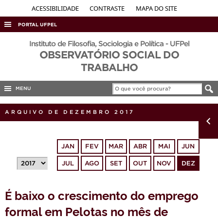
ACESSIBILIDADE
CONTRASTE
MAPA DO SITE
PORTAL UFPEL
ACESSO À INFORMAÇÃO
Instituto de Filosofia, Sociologia e Política - UFPel
OBSERVATÓRIO SOCIAL DO
AUDITORIA
TRABALHO
COBALTO
MENU
CONCURSOS
EDITAIS
ARQUIVO DE DEZEMBRO 2017
INTERNACIONAL
OUVIDORIA
JAN
FEV
MAR
ABR
MAI
JUN
PORTARIAS
JUL
AGO
SET
OUT
NOV
DEZ
TELEFONES
É baixo o crescimento do emprego
formal em Pelotas no mês de