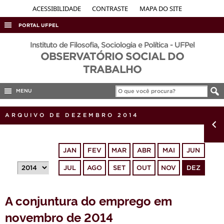
ACESSIBILIDADE
CONTRASTE
MAPA DO SITE
PORTAL UFPEL
ACESSO À INFORMAÇÃO
Instituto de Filosofia, Sociologia e Política - UFPel
OBSERVATÓRIO SOCIAL DO
AUDITORIA
TRABALHO
COBALTO
MENU
CONCURSOS
EDITAIS
ARQUIVO DE DEZEMBRO 2014
INTERNACIONAL
OUVIDORIA
JAN
FEV
MAR
ABR
MAI
JUN
PORTARIAS
JUL
AGO
SET
OUT
NOV
DEZ
TELEFONES
A conjuntura do emprego em
novembro de 2014