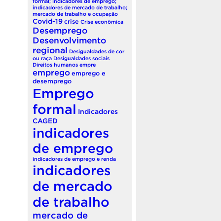
formal; indicadores de emprego;
indicadores de mercado de trabalho;
mercado de trabalho e ocupação
Covid-19
crise
Crise econômica
Desemprego
Desenvolvimento
regional
Desigualdades de cor
ou raça
Desigualdades sociais
Direitos humanos
empre
emprego
emprego e
desemprego
Emprego
formal
Indicadores
CAGED
indicadores
de emprego
indicadores de emprego e renda
indicadores
de mercado
de trabalho
mercado de