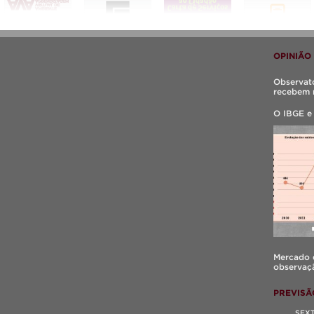
OPINIÃO
Observató
recebem 
O IBGE e
Mercado d
observaçã
PREVISÃ
SEX