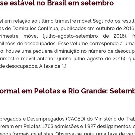
 estável no Brasil em setembro
 em relação ao último trimestre móvel Segundo os resul
as de Domicílios Contínua, publicados em outubro de 2016
rimestre móvel (julho-agosto-setembro de 2016), f
22 milhões de desocupados. Esse volume corresponde a uma
nto, houve uma pequena diminuição no número de desocu
trimestre móvel anterior (junho-julho-agosto de 2016), q
de desocupados. A taxa de […]
ormal em Pelotas e Rio Grande: Setem
pregados e Desempregados (CAGED) do Ministério do Tra
reram em Pelotas 1.763 admissões e 1.927 desligamentos, 
gos formais celetistas. Observa-se, pois, uma taxa de var