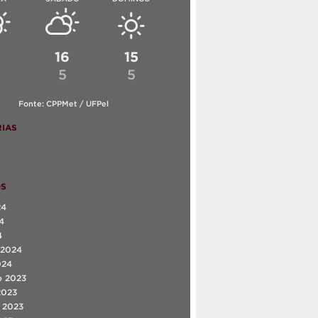
6
16
15
5
5
Fonte: CPPMet / UFPel
IAS
OS
24
4
4
 2024
024
o 2023
2023
 2023