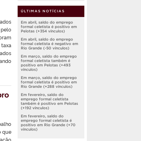
ÚLTIMAS NOTÍCIAS
tados
Em abril, saldo do emprego
formal celetista é positivo em
 pelo
Pelotas (+354 vínculos)
oram
Em abril, saldo do emprego
formal celetista é negativo em
 taxa
Rio Grande (-50 vínculos)
pados
Em março, saldo do emprego
uando
formal celetista também é
positivo em Pelotas (+493
vínculos)
Em março, saldo do emprego
formal celetista é positivo em
Rio Grande (+288 vínculos)
bro
Em fevereiro, saldo do
emprego formal celetista
também é positivo em Pelotas
(+192 vínculos)
Em fevereiro, saldo do
emprego formal celetista é
balho
positivo em Rio Grande (+70
vínculos)
o que
iação