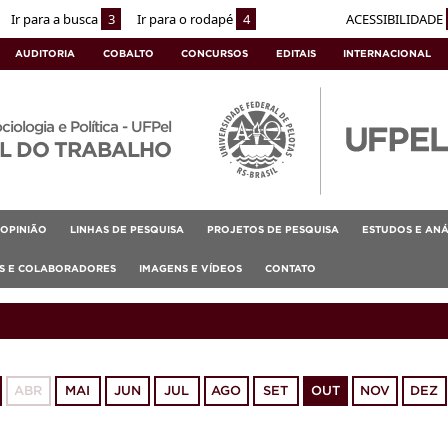
Ir para a busca
3
Ir para o rodapé
4
ACESSIBILIDADE
AUDITORIA
COBALTO
CONCURSOS
EDITAIS
INTERNACIONAL
ociologia e Política - UFPel
L DO TRABALHO
OPINIÃO
LINHAS DE PESQUISA
PROJETOS DE PESQUISA
ESTUDOS E ANÁ
AS E COLABORADORES
IMAGENS E VÍDEOS
CONTATO
ABR
MAI
JUN
JUL
AGO
SET
OUT
NOV
DEZ