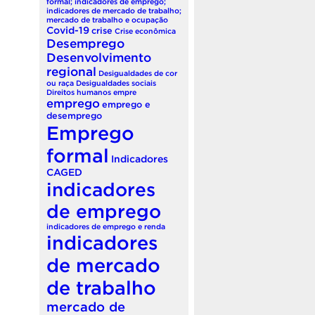
formal; indicadores de emprego;
indicadores de mercado de trabalho;
mercado de trabalho e ocupação
Covid-19
crise
Crise econômica
Desemprego
Desenvolvimento
regional
Desigualdades de cor
ou raça
Desigualdades sociais
Direitos humanos
empre
emprego
emprego e
desemprego
Emprego
formal
Indicadores
CAGED
indicadores
de emprego
indicadores de emprego e renda
indicadores
de mercado
de trabalho
mercado de