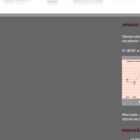
OPINIÃO
Observató
recebem 
O IBGE e
Mercado d
observaçã
PREVISÃ
QUIN