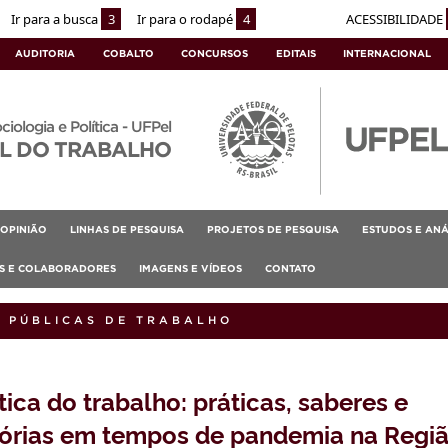
Ir para a busca
3
Ir para o rodapé
4
ACESSIBILIDADE
AUDITORIA
COBALTO
CONCURSOS
EDITAIS
INTERNACIONAL
ociologia e Política - UFPel
L DO TRABALHO
OPINIÃO
LINHAS DE PESQUISA
PROJETOS DE PESQUISA
ESTUDOS E ANÁ
AS E COLABORADORES
IMAGENS E VÍDEOS
CONTATO
S PÚBLICAS DE TRABALHO
ca do trabalho: práticas, saberes e
tórias em tempos de pandemia na Regi