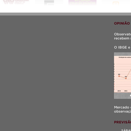
OPINIÃO
Observató
recebem 
O IBGE e
Mercado d
observaçã
PREVISÃ
SÁBA