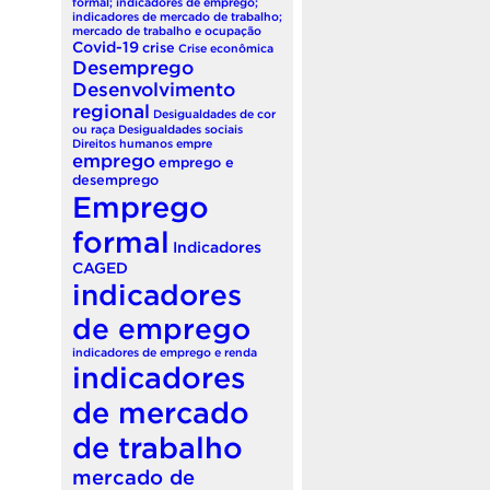
formal; indicadores de emprego;
indicadores de mercado de trabalho;
mercado de trabalho e ocupação
Covid-19
crise
Crise econômica
Desemprego
Desenvolvimento
regional
Desigualdades de cor
ou raça
Desigualdades sociais
Direitos humanos
empre
emprego
emprego e
desemprego
Emprego
formal
Indicadores
CAGED
indicadores
de emprego
indicadores de emprego e renda
indicadores
de mercado
de trabalho
mercado de