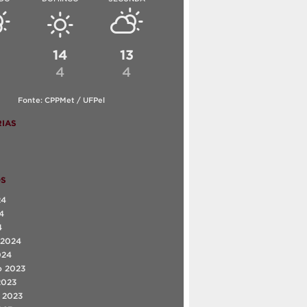
6
14
13
4
4
Fonte: CPPMet / UFPel
IAS
OS
24
4
4
 2024
024
o 2023
2023
 2023