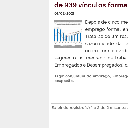
de 939 vínculos form
01/02/2021
Depois de cinco me
emprego formal em
Trata-se de um res
sazonalidade da 
ocorre um elevado
segmento no mercado de trabal
Empregados e Desempregados) da S
Tags:
conjuntura do emprego
,
Emprego
ocupação
.
Exibindo registro(s) 1 a 2 de 2 encontra