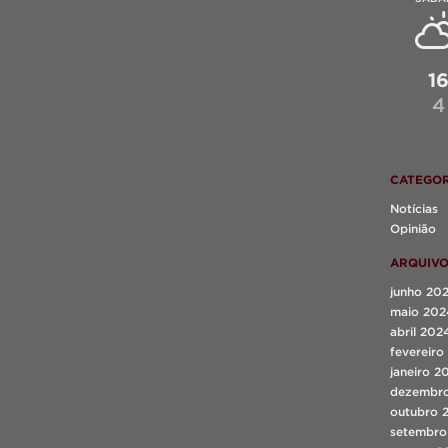
1
4
CATEGOR
Notícias
Opinião
ARQUIV
junho 20
maio 202
abril 202
fevereiro
janeiro 2
dezembr
outubro 
setembro