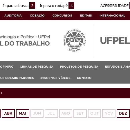
Ir para a busca
3
Ir para o rodapé
4
ACESSIBILIDADE
AUDITORIA
COBALTO
CONCURSOS
EDITAIS
INTERNACIONAL
ociologia e Política - UFPel
L DO TRABALHO
OPINIÃO
LINHAS DE PESQUISA
PROJETOS DE PESQUISA
ESTUDOS E ANÁ
AS E COLABORADORES
IMAGENS E VÍDEOS
CONTATO
21
ABR
MAI
JUN
JUL
AGO
SET
OUT
NOV
DEZ