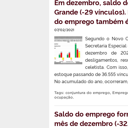
Em dezembro, saldo d
Grande (-29 vínculos)
do emprego também é 
07/02/2021
Segundo o Novo C
Secretaria Especial
dezembro de 202
desligamentos, re
celetista. Com iss
estoque passando de 36.555 vínc
No acumulado do ano, ocorreram, 
Tags:
conjuntura do emprego
,
Emprego
ocupação
.
Saldo do emprego form
mês de dezembro (-322