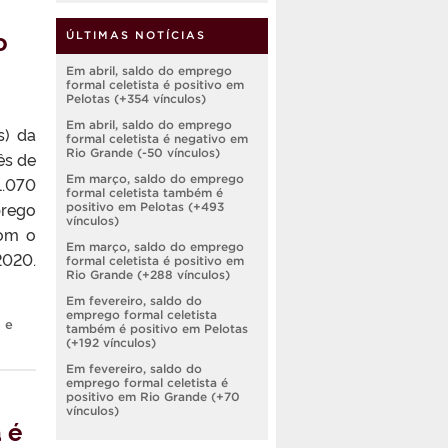
o
ÚLTIMAS NOTÍCIAS
Em abril, saldo do emprego
formal celetista é positivo em
Pelotas (+354 vínculos)
Em abril, saldo do emprego
) da
formal celetista é negativo em
Rio Grande (-50 vínculos)
ês de
Em março, saldo do emprego
.070
formal celetista também é
prego
positivo em Pelotas (+493
vínculos)
com o
Em março, saldo do emprego
2020.
formal celetista é positivo em
Rio Grande (+288 vínculos)
Em fevereiro, saldo do
emprego formal celetista
 e
também é positivo em Pelotas
(+192 vínculos)
Em fevereiro, saldo do
emprego formal celetista é
positivo em Rio Grande (+70
vínculos)
 é