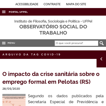
ACESSIBILIDADE
CONTRASTE
MAPA DO SITE
PORTAL UFPEL
ACESSO À INFORMAÇÃO
Instituto de Filosofia, Sociologia e Política - UFPel
OBSERVATÓRIO SOCIAL DO
AUDITORIA
TRABALHO
COBALTO
MENU
CONCURSOS
EDITAIS
ARQUIVO DA TAG COVID-19
INTERNACIONAL
OUVIDORIA
O impacto da crise sanitária sobre o
PORTARIAS
emprego formal em Pelotas (RS)
TELEFONES
28/05/2020
Segundo os dados publicados pela
Secretaria Especial de Previdência e