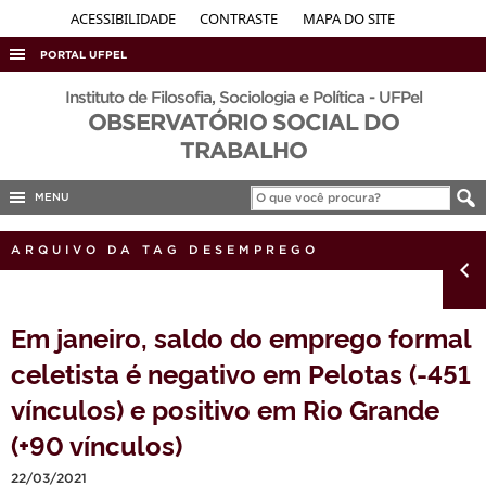
ACESSIBILIDADE
CONTRASTE
MAPA DO SITE
PORTAL UFPEL
ACESSO À INFORMAÇÃO
Instituto de Filosofia, Sociologia e Política - UFPel
OBSERVATÓRIO SOCIAL DO
AUDITORIA
TRABALHO
COBALTO
MENU
CONCURSOS
EDITAIS
ARQUIVO DA TAG DESEMPREGO
INTERNACIONAL
OUVIDORIA
Em janeiro, saldo do emprego formal
PORTARIAS
celetista é negativo em Pelotas (-451
TELEFONES
vínculos) e positivo em Rio Grande
(+90 vínculos)
22/03/2021