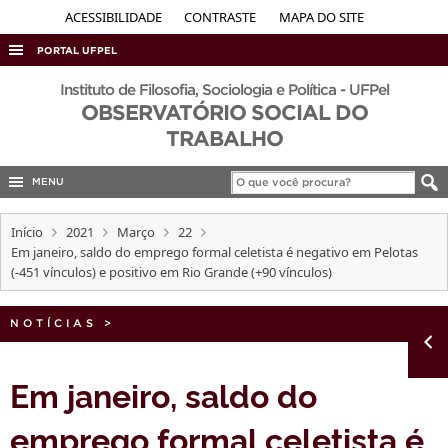
ACESSIBILIDADE
CONTRASTE
MAPA DO SITE
PORTAL UFPEL
ACESSO À INFORMAÇÃO
Instituto de Filosofia, Sociologia e Política - UFPel
OBSERVATÓRIO SOCIAL DO
AUDITORIA
TRABALHO
COBALTO
MENU
CONCURSOS
EDITAIS
Início
2021
Março
22
Em janeiro, saldo do emprego formal celetista é negativo em Pelotas
INTERNACIONAL
(-451 vínculos) e positivo em Rio Grande (+90 vínculos)
OUVIDORIA
NOTÍCIAS
PORTARIAS
>
TELEFONES
Em janeiro, saldo do
emprego formal celetista é