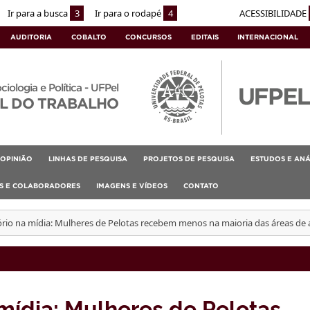
Ir para a busca
3
Ir para o rodapé
4
ACESSIBILIDADE
AUDITORIA
COBALTO
CONCURSOS
EDITAIS
INTERNACIONAL
ociologia e Política - UFPel
L DO TRABALHO
OPINIÃO
LINHAS DE PESQUISA
PROJETOS DE PESQUISA
ESTUDOS E ANÁ
AS E COLABORADORES
IMAGENS E VÍDEOS
CONTATO
rio na mídia: Mulheres de Pelotas recebem menos na maioria das áreas de
mídia: Mulheres de Pelotas