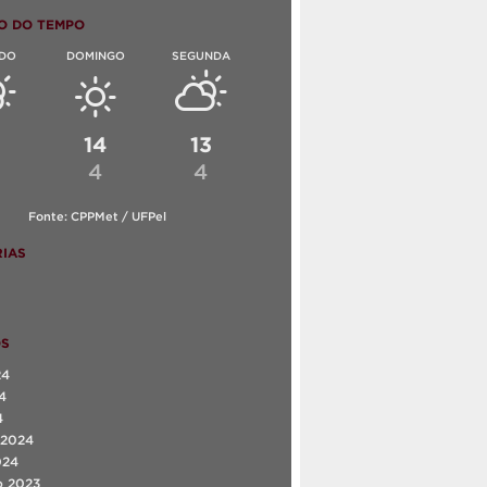
O DO TEMPO
DO
DOMINGO
SEGUNDA
6
14
13
4
4
Fonte: CPPMet / UFPel
IAS
OS
24
4
4
 2024
024
o 2023