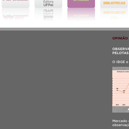
OPINIÃO
OBSERVA
PELOTAS
ÁREAS D
O IBGE e
Mercado d
observaçã