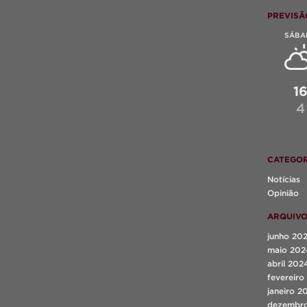
PREVISÃ
SÁBA
1
4
CATEGOR
Notícias
Opinião
ARQUIV
junho 20
maio 202
abril 202
fevereiro
janeiro 2
dezembr