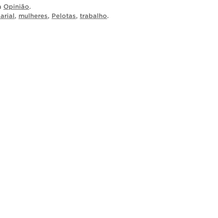
ia
Opinião
.
arial
,
mulheres
,
Pelotas
,
trabalho
.