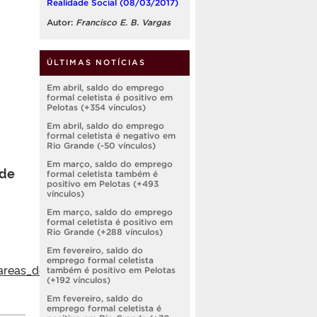
Realidade Social (08/03/2017)
Autor:
Francisco E. B. Vargas
ÚLTIMAS NOTÍCIAS
Em abril, saldo do emprego
formal celetista é positivo em
Pelotas (+354 vínculos)
Em abril, saldo do emprego
formal celetista é negativo em
Rio Grande (-50 vínculos)
Em março, saldo do emprego
ade
formal celetista também é
positivo em Pelotas (+493
vínculos)
Em março, saldo do emprego
formal celetista é positivo em
Rio Grande (+288 vínculos)
Em fevereiro, saldo do
emprego formal celetista
areas_de_atuacao.527429
também é positivo em Pelotas
(+192 vínculos)
Em fevereiro, saldo do
emprego formal celetista é