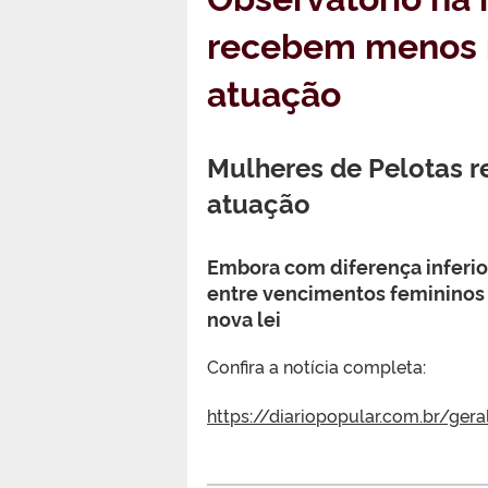
recebem menos n
atuação
Mulheres de Pelotas 
atuação
Embora com diferença inferior
entre vencimentos femininos
nova lei
Confira a notícia completa:
https://diariopopular.com.br/g