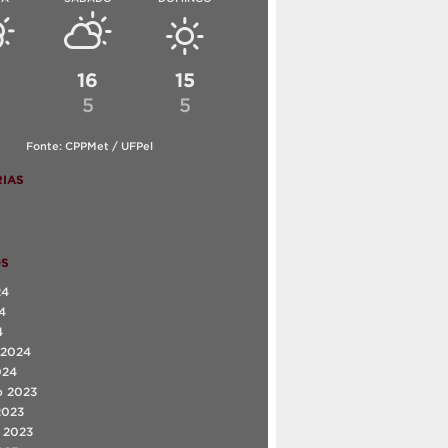
6
16
15
5
5
Fonte: CPPMet / UFPel
IAS
OS
24
4
4
 2024
024
o 2023
2023
 2023