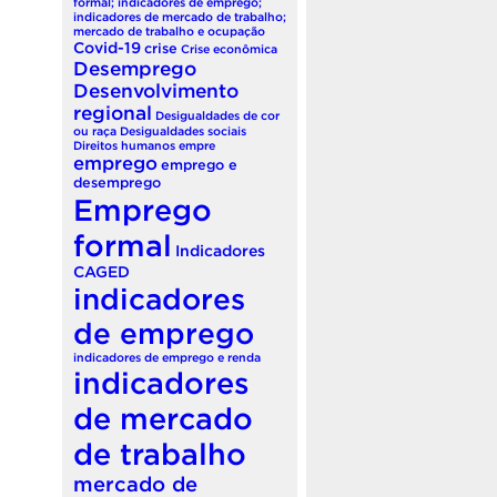
formal; indicadores de emprego;
indicadores de mercado de trabalho;
mercado de trabalho e ocupação
Covid-19
crise
Crise econômica
Desemprego
Desenvolvimento
regional
Desigualdades de cor
ou raça
Desigualdades sociais
Direitos humanos
empre
emprego
emprego e
desemprego
Emprego
formal
Indicadores
CAGED
indicadores
de emprego
indicadores de emprego e renda
indicadores
de mercado
de trabalho
mercado de