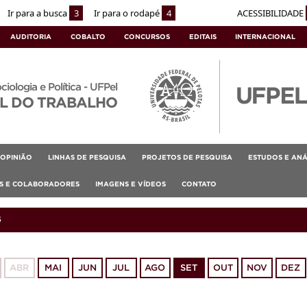
Ir para a busca
3
Ir para o rodapé
4
ACESSIBILIDADE
AUDITORIA
COBALTO
CONCURSOS
EDITAIS
INTERNACIONAL
ociologia e Política - UFPel
L DO TRABALHO
OPINIÃO
LINHAS DE PESQUISA
PROJETOS DE PESQUISA
ESTUDOS E ANÁ
AS E COLABORADORES
IMAGENS E VÍDEOS
CONTATO
5
ABR
MAI
JUN
JUL
AGO
SET
OUT
NOV
DEZ