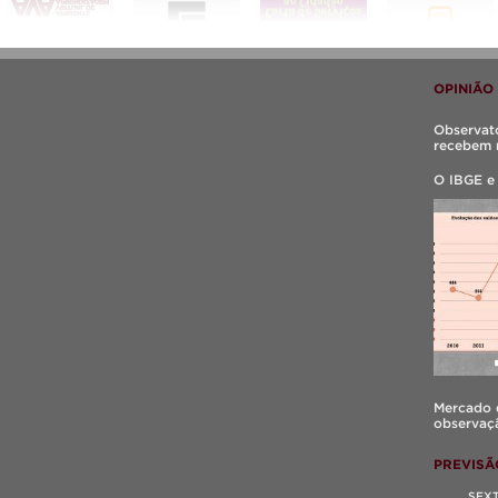
OPINIÃO
Observató
recebem 
O IBGE e
Mercado d
observaçã
PREVISÃ
SEX