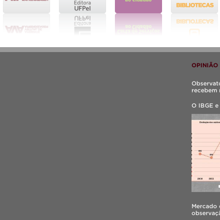
OPINIÃO
Observató
recebem 
O IBGE e
Mercado d
observaçã