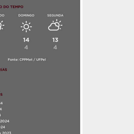
O DO TEMPO
DO
DOMINGO
SEGUNDA
6
14
13
4
4
Fonte: CPPMet / UFPel
IAS
OS
24
4
4
 2024
024
o 2023