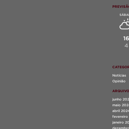
PREVISÃ
SÁBA
1
4
CATEGOR
Notícias
Opinião
ARQUIV
junho 20
maio 202
abril 202
fevereiro
janeiro 2
dezembr