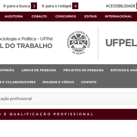
Ir para a busca
3
Ir para o rodapé
4
ACESSIBILIDADE
AUDITORIA
COBALTO
CONCURSOS
EDITAIS
INTERNACIONAL
ociologia e Política - UFPel
L DO TRABALHO
OPINIÃO
LINHAS DE PESQUISA
PROJETOS DE PESQUISA
ESTUDOS E ANÁ
AS E COLABORADORES
IMAGENS E VÍDEOS
CONTATO
cação profissional
 E QUALIFICAÇÃO PROFISSIONAL