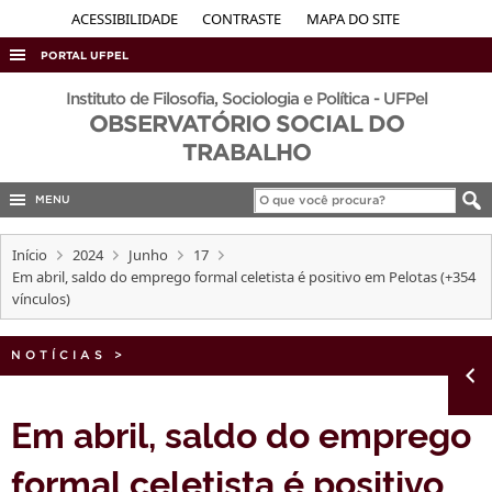
ACESSIBILIDADE
CONTRASTE
MAPA DO SITE
PORTAL UFPEL
ACESSO À INFORMAÇÃO
Instituto de Filosofia, Sociologia e Política - UFPel
OBSERVATÓRIO SOCIAL DO
AUDITORIA
TRABALHO
COBALTO
MENU
CONCURSOS
EDITAIS
Início
2024
Junho
17
Em abril, saldo do emprego formal celetista é positivo em Pelotas (+354
INTERNACIONAL
vínculos)
OUVIDORIA
NOTÍCIAS
PORTARIAS
>
TELEFONES
Em abril, saldo do emprego
formal celetista é positivo