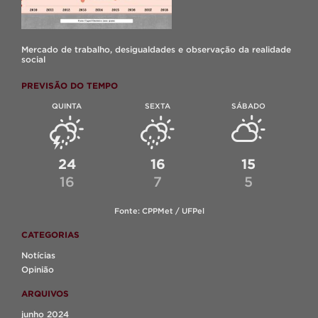
Mercado de trabalho, desigualdades e observação da realidade
social
PREVISÃO DO TEMPO
QUINTA
SEXTA
SÁBADO
24
16
15
16
7
5
Fonte: CPPMet / UFPel
CATEGORIAS
Notícias
Opinião
ARQUIVOS
junho 2024