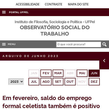
ACESSIBILIDADE
CONTRASTE
MAPA DO SITE
PORTAL UFPEL
ACESSO À INFORMAÇÃO
Instituto de Filosofia, Sociologia e Política - UFPel
OBSERVATÓRIO SOCIAL DO
AUDITORIA
TRABALHO
COBALTO
MENU
CONCURSOS
EDITAIS
ARQUIVO DE JUNHO 2023
INTERNACIONAL
OUVIDORIA
JAN
FEV
MAR
ABR
MAI
JUN
PORTARIAS
JUL
AGO
SET
OUT
NOV
DEZ
TELEFONES
Em fevereiro, saldo do emprego
formal celetista também é positivo