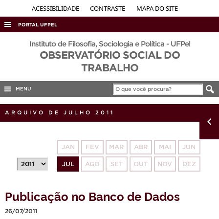
ACESSIBILIDADE
CONTRASTE
MAPA DO SITE
PORTAL UFPEL
ACESSO À INFORMAÇÃO
Instituto de Filosofia, Sociologia e Política - UFPel
OBSERVATÓRIO SOCIAL DO
AUDITORIA
TRABALHO
COBALTO
MENU
CONCURSOS
EDITAIS
ARQUIVO DE JULHO 2011
INTERNACIONAL
OUVIDORIA
JAN
FEV
MAR
ABR
MAI
JUN
PORTARIAS
JUL
AGO
SET
OUT
NOV
DEZ
TELEFONES
Publicação no Banco de Dados
26/07/2011