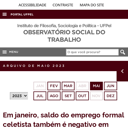
ACESSIBILIDADE
CONTRASTE
MAPA DO SITE
PORTAL UFPEL
ACESSO À INFORMAÇÃO
Instituto de Filosofia, Sociologia e Política - UFPel
OBSERVATÓRIO SOCIAL DO
AUDITORIA
TRABALHO
COBALTO
MENU
CONCURSOS
EDITAIS
ARQUIVO DE MAIO 2023
INTERNACIONAL
OUVIDORIA
JAN
FEV
MAR
ABR
MAI
JUN
PORTARIAS
JUL
AGO
SET
OUT
NOV
DEZ
TELEFONES
Em janeiro, saldo do emprego formal
celetista também é negativo em