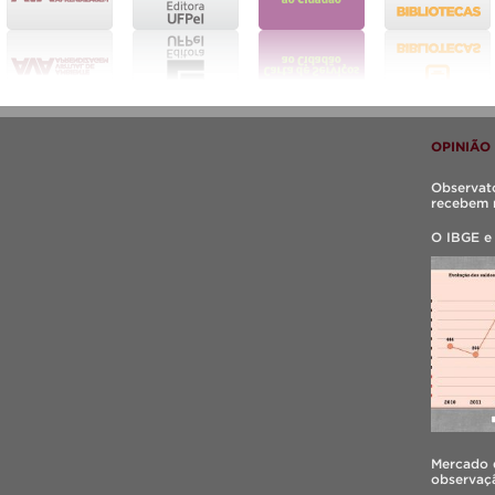
OPINIÃO
Observató
recebem 
O IBGE e
Mercado d
observaçã