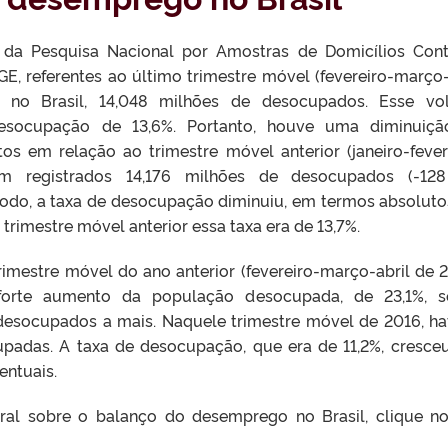
da Pesquisa Nacional por Amostras de Domicílios Cont
E, referentes ao último trimestre móvel (fevereiro-março-
s, no Brasil, 14,048 milhões de desocupados. Esse v
socupação de 13,6%. Portanto, houve uma diminuiçã
 em relação ao trimestre móvel anterior (janeiro-fever
m registrados 14,176 milhões de desocupados (-128
do, a taxa de desocupação diminuiu, em termos absolutos
trimestre móvel anterior essa taxa era de 13,7%.
stre móvel do ano anterior (fevereiro-março-abril de 2
orte aumento da população desocupada, de 23,1%, s
 desocupados a mais. Naquele trimestre móvel de 2016, h
upadas. A taxa de desocupação, que era de 11,2%, cresce
entuais.
ral sobre o balanço do desemprego no Brasil, clique no