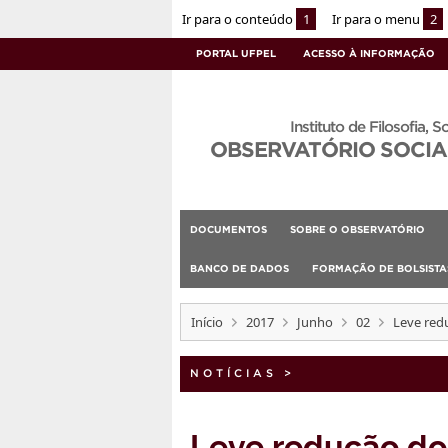
Ir para o conteúdo
1
Ir para o menu
2
PORTAL UFPEL
ACESSO À INFORMAÇÃO
Instituto de Filosofia, S
OBSERVATÓRIO SOCIA
DOCUMENTOS
SOBRE O OBSERVATÓRIO
BANCO DE DADOS
FORMAÇÃO DE BOLSIST
Início
2017
Junho
02
Leve red
NOTÍCIAS
>
Leve redução do