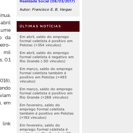
Realidade Social (08/03/2017)
Autor:
Francisco E. B. Vargas
ínua,
abril
ÚLTIMAS NOTÍCIAS
olume
o da
Em abril, saldo do emprego
formal celetista é positivo em
eiro-
Pelotas (+354 vínculos)
 mil
Em abril, saldo do emprego
formal celetista é negativo em
, 0,1
Rio Grande (-50 vínculos)
Em março, saldo do emprego
formal celetista também é
positivo em Pelotas (+493
016),
vínculos)
endo
Em março, saldo do emprego
formal celetista é positivo em
aviam
Rio Grande (+288 vínculos)
u, em
Em fevereiro, saldo do
emprego formal celetista
também é positivo em Pelotas
(+192 vínculos)
 link
Em fevereiro, saldo do
emprego formal celetista é