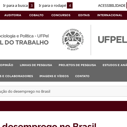
Ir para a busca
3
Ir para o rodapé
4
ACESSIBILIDADE
AUDITORIA
COBALTO
CONCURSOS
EDITAIS
INTERNACIONAL
ociologia e Política - UFPel
L DO TRABALHO
OPINIÃO
LINHAS DE PESQUISA
PROJETOS DE PESQUISA
ESTUDOS E ANÁ
AS E COLABORADORES
IMAGENS E VÍDEOS
CONTATO
ução do desemprego no Brasil
 desemprego no Brasil