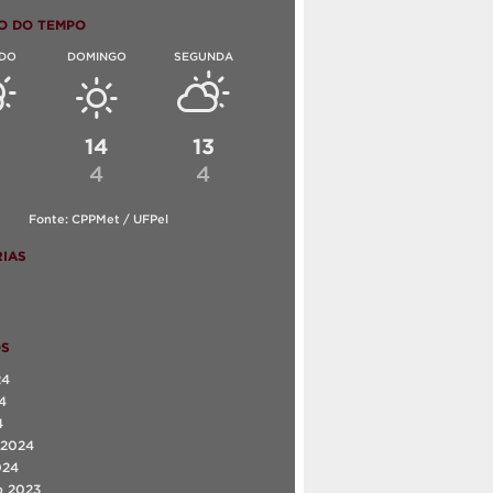
O DO TEMPO
DO
DOMINGO
SEGUNDA
6
14
13
4
4
Fonte: CPPMet / UFPel
IAS
OS
24
4
4
 2024
024
o 2023