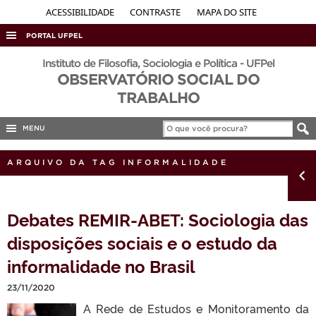
ACESSIBILIDADE
CONTRASTE
MAPA DO SITE
PORTAL UFPEL
ACESSO À INFORMAÇÃO
Instituto de Filosofia, Sociologia e Política - UFPel
OBSERVATÓRIO SOCIAL DO
AUDITORIA
TRABALHO
COBALTO
MENU
CONCURSOS
EDITAIS
ARQUIVO DA TAG INFORMALIDADE
INTERNACIONAL
OUVIDORIA
Debates REMIR-ABET: Sociologia das
PORTARIAS
disposições sociais e o estudo da
TELEFONES
informalidade no Brasil
23/11/2020
A Rede de Estudos e Monitoramento da