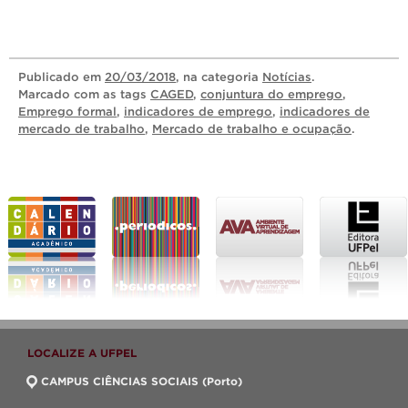
Publicado
em
20/03/2018
, na categoria
Notícias
.
Marcado com as tags
CAGED
,
conjuntura do emprego
,
Emprego formal
,
indicadores de emprego
,
indicadores de
mercado de trabalho
,
Mercado de trabalho e ocupação
.
LOCALIZE A UFPEL
CAMPUS CIÊNCIAS SOCIAIS (Porto)