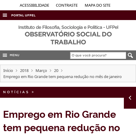
ACESSIBILIDADE
CONTRASTE
MAPA DO SITE
PORTAL UFPEL
ACESSO À INFORMAÇÃO
Instituto de Filosofia, Sociologia e Política - UFPel
OBSERVATÓRIO SOCIAL DO
AUDITORIA
TRABALHO
COBALTO
MENU
CONCURSOS
EDITAIS
Início
2018
Março
20
Emprego em Rio Grande tem pequena redução no mês de janeiro
INTERNACIONAL
OUVIDORIA
NOTÍCIAS
>
PORTARIAS
TELEFONES
Emprego em Rio Grande
tem pequena redução no