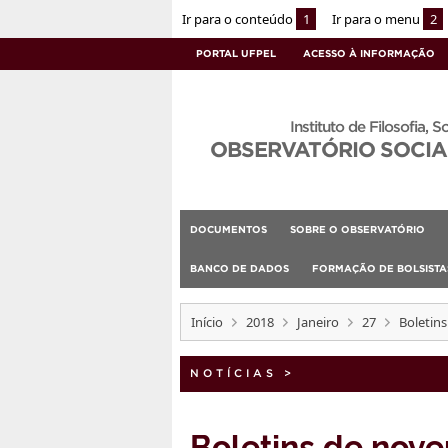
Ir para o conteúdo
1
Ir para o menu
2
PORTAL UFPEL
ACESSO À INFORMAÇÃO
Instituto de Filosofia, S
OBSERVATÓRIO SOCIA
DOCUMENTOS
SOBRE O OBSERVATÓRIO
BANCO DE DADOS
FORMAÇÃO DE BOLSIST
Início
2018
Janeiro
27
Boletin
NOTÍCIAS
>
Boletins de nov