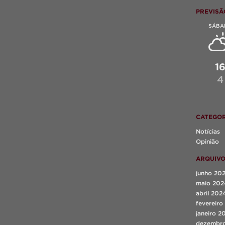
PREVISÃ
SÁBA
1
4
CATEGOR
Notícias
Opinião
ARQUIV
junho 20
maio 202
abril 202
fevereiro
janeiro 2
dezembr