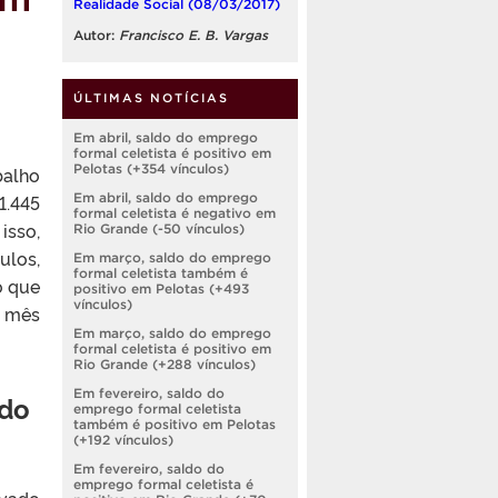
Realidade Social (08/03/2017)
Autor:
Francisco E. B. Vargas
ÚLTIMAS NOTÍCIAS
Em abril, saldo do emprego
formal celetista é positivo em
Pelotas (+354 vínculos)
balho
.445
Em abril, saldo do emprego
formal celetista é negativo em
isso,
Rio Grande (-50 vínculos)
ulos,
Em março, saldo do emprego
formal celetista também é
o que
positivo em Pelotas (+493
vínculos)
o mês
Em março, saldo do emprego
formal celetista é positivo em
Rio Grande (+288 vínculos)
Em fevereiro, saldo do
ldo
emprego formal celetista
também é positivo em Pelotas
(+192 vínculos)
Em fevereiro, saldo do
emprego formal celetista é
evado