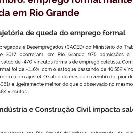
eda em Rio Grande
ajetória de queda do emprego formal
pregados e Desempregados (CAGED) do Ministério do Tra
 2017 ocorreram, em Rio Grande, 975 admissões e 1
saldo de -470 vínculos formais de emprego celetista. Com 
rmal foi de -1,16%, com o estoque passando de 40.552 vínc
mbro (com ajuste). O saldo do mês de novembro foi pior d
-361) e ligeiramente melhor do que o observado no mesm
84 vínculos.
dústria e Construção Civil impacta sa
 novembro em Rio Grande foi reflexo, sobretudo, do el