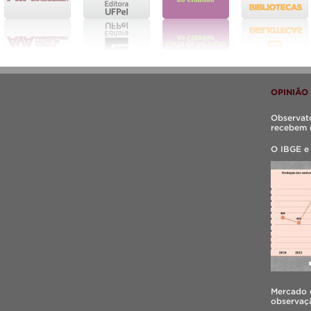
OPINIÃO
Observató
recebem 
O IBGE e
Mercado d
observaçã