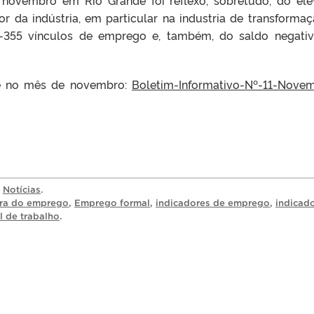
 da indústria, em particular na industria de transformaç
355 vínculos de emprego e, também, do saldo negati
de no mês de novembro:
Boletim-Informativo-Nº-11-Nove
a
Notícias
.
ura do emprego
,
Emprego formal
,
indicadores de emprego
,
indicad
l de trabalho
.