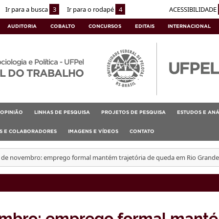
Ir para a busca
3
Ir para o rodapé
4
ACESSIBILIDADE
AUDITORIA
COBALTO
CONCURSOS
EDITAIS
INTERNACIONAL
ociologia e Política - UFPel
L DO TRABALHO
OPINIÃO
LINHAS DE PESQUISA
PROJETOS DE PESQUISA
ESTUDOS E ANÁ
AS E COLABORADORES
IMAGENS E VÍDEOS
CONTATO
s de novembro: emprego formal mantém trajetória de queda em Rio Grande
embro: emprego formal mant