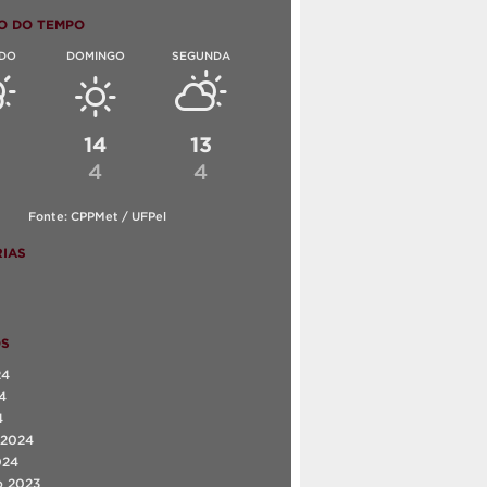
O DO TEMPO
DO
DOMINGO
SEGUNDA
6
14
13
4
4
Fonte: CPPMet / UFPel
IAS
OS
24
4
4
 2024
024
o 2023