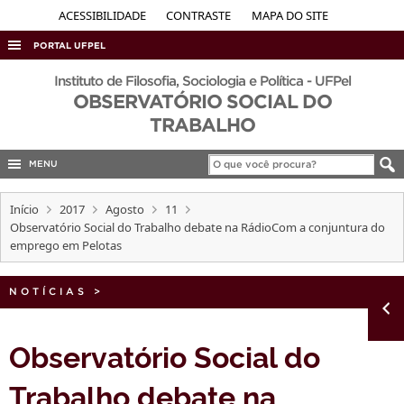
ACESSIBILIDADE
CONTRASTE
MAPA DO SITE
PORTAL UFPEL
ACESSO À INFORMAÇÃO
Instituto de Filosofia, Sociologia e Política - UFPel
OBSERVATÓRIO SOCIAL DO
AUDITORIA
TRABALHO
COBALTO
MENU
CONCURSOS
EDITAIS
Início
2017
Agosto
11
Observatório Social do Trabalho debate na RádioCom a conjuntura do
INTERNACIONAL
emprego em Pelotas
OUVIDORIA
NOTÍCIAS
PORTARIAS
>
TELEFONES
Observatório Social do
Trabalho debate na