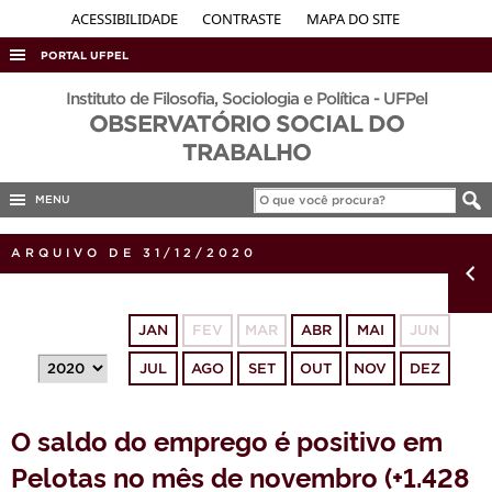
ACESSIBILIDADE
CONTRASTE
MAPA DO SITE
PORTAL UFPEL
ACESSO À INFORMAÇÃO
Instituto de Filosofia, Sociologia e Política - UFPel
OBSERVATÓRIO SOCIAL DO
AUDITORIA
TRABALHO
COBALTO
MENU
CONCURSOS
EDITAIS
ARQUIVO DE 31/12/2020
INTERNACIONAL
OUVIDORIA
JAN
FEV
MAR
ABR
MAI
JUN
PORTARIAS
JUL
AGO
SET
OUT
NOV
DEZ
TELEFONES
O saldo do emprego é positivo em
Pelotas no mês de novembro (+1.428