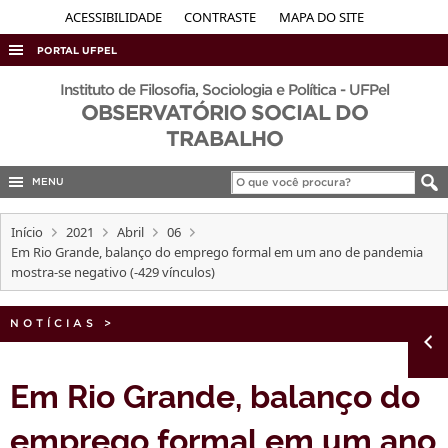
ACESSIBILIDADE
CONTRASTE
MAPA DO SITE
PORTAL UFPEL
ACESSO À INFORMAÇÃO
Instituto de Filosofia, Sociologia e Política - UFPel
OBSERVATÓRIO SOCIAL DO
AUDITORIA
TRABALHO
COBALTO
MENU
CONCURSOS
EDITAIS
Início
2021
Abril
06
Em Rio Grande, balanço do emprego formal em um ano de pandemia
INTERNACIONAL
mostra-se negativo (-429 vínculos)
OUVIDORIA
NOTÍCIAS
PORTARIAS
>
TELEFONES
Em Rio Grande, balanço do
emprego formal em um ano