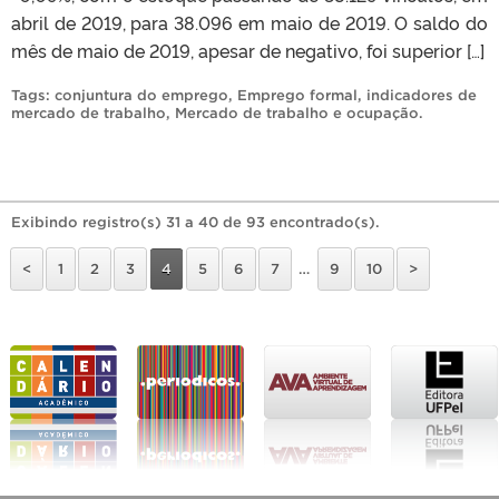
abril de 2019, para 38.096 em maio de 2019. O saldo do
mês de maio de 2019, apesar de negativo, foi superior […]
Tags:
conjuntura do emprego
,
Emprego formal
,
indicadores de
mercado de trabalho
,
Mercado de trabalho e ocupação
.
Exibindo registro(s) 31 a 40 de 93 encontrado(s).
<
1
2
3
4
5
6
7
…
9
10
>