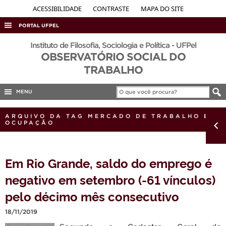
ACESSIBILIDADE
CONTRASTE
MAPA DO SITE
PORTAL UFPEL
ACESSO À INFORMAÇÃO
Instituto de Filosofia, Sociologia e Política - UFPel
OBSERVATÓRIO SOCIAL DO
AUDITORIA
TRABALHO
COBALTO
MENU
CONCURSOS
EDITAIS
ARQUIVO DA TAG MERCADO DE TRABALHO E
OCUPAÇÃO
INTERNACIONAL
OUVIDORIA
Em Rio Grande, saldo do emprego é
PORTARIAS
negativo em setembro (-61 vínculos)
TELEFONES
pelo décimo mês consecutivo
18/11/2019