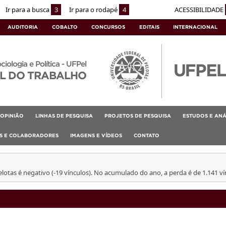
Ir para a busca
3
Ir para o rodapé
4
ACESSIBILIDADE
AUDITORIA
COBALTO
CONCURSOS
EDITAIS
INTERNACIONAL
ociologia e Política - UFPel
L DO TRABALHO
OPINIÃO
LINHAS DE PESQUISA
PROJETOS DE PESQUISA
ESTUDOS E ANÁ
AS E COLABORADORES
IMAGENS E VÍDEOS
CONTATO
otas é negativo (-19 vínculos). No acumulado do ano, a perda é de 1.141 ví