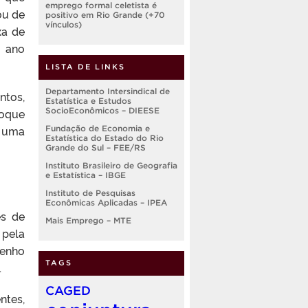
emprego formal celetista é
ou de
positivo em Rio Grande (+70
vínculos)
xa de
o ano
LISTA DE LINKS
Departamento Intersindical de
ntos,
Estatística e Estudos
toque
SocioEconômicos – DIEESE
, uma
Fundação de Economia e
Estatística do Estado do Rio
Grande do Sul – FEE/RS
Instituto Brasileiro de Geografia
e Estatística – IBGE
Instituto de Pesquisas
Econômicas Aplicadas – IPEA
ês de
Mais Emprego – MTE
 pela
penho
TAGS
.
CAGED
ntes,