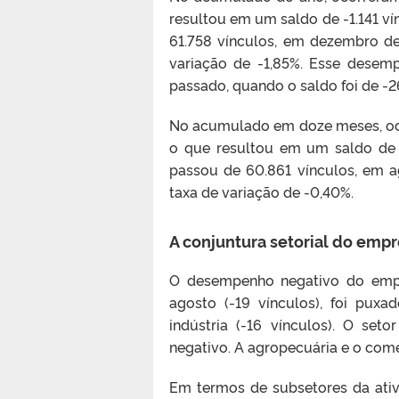
resultou em um saldo de -1.141 v
61.758 vínculos, em dezembro de
variação de -1,85%. Esse desem
passado, quando o saldo foi de -2
No acumulado em doze meses, oco
o que resultou em um saldo de 
passou de 60.861 vínculos, em a
taxa de variação de -0,40%.
A conjuntura setorial do emp
O desempenho negativo do empr
agosto (-19 vínculos), foi puxa
indústria (-16 vínculos). O se
negativo. A agropecuária e o comé
Em termos de subsetores da ativ