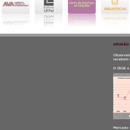
OPINIÃO
Observató
recebem 
O IBGE e
Mercado d