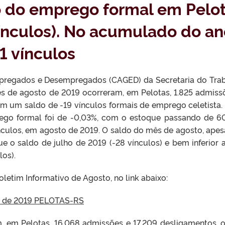
o do emprego formal em Pelo
vínculos). No acumulado do an
1 vínculos
pregados e Desempregados (CAGED) da Secretaria do Tra
ês de agosto de 2019 ocorreram, em Pelotas, 1.825 admiss
em um saldo de -19 vínculos formais de emprego celetista
rego formal foi de -0,03%, com o estoque passando de 6
ínculos, em agosto de 2019. O saldo do mês de agosto, apes
e o saldo de julho de 2019 (-28 vínculos) e bem inferior 
los).
oletim Informativo de Agosto, no link abaixo:
to de 2019 PELOTAS-RS
 em Pelotas, 16.068 admissões e 17.209 desligamentos, 