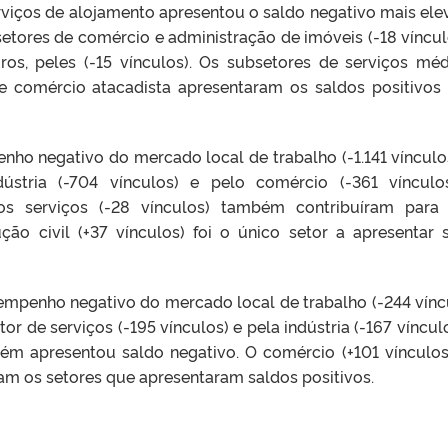
rviços de alojamento apresentou o saldo negativo mais ele
etores de comércio e administração de imóveis (-18 víncul
ros, peles (-15 vínculos). Os subsetores de serviços méd
de comércio atacadista apresentaram os saldos positivos
o negativo do mercado local de trabalho (-1.141 vínculos
ústria (-704 vínculos) e pelo comércio (-361 vínculo
 os serviços (-28 vínculos) também contribuíram para
ão civil (+37 vínculos) foi o único setor a apresentar 
empenho negativo do mercado local de trabalho (-244 vínc
or de serviços (-195 vínculos) e pela indústria (-167 vínculo
bém apresentou saldo negativo. O comércio (+101 vínculos
oram os setores que apresentaram saldos positivos.