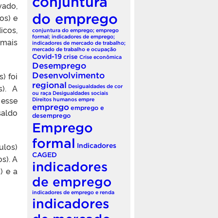
conjuntura
vado,
do emprego
os) e
icos,
conjuntura do emprego; emprego
formal; indicadores de emprego;
 mais
indicadores de mercado de trabalho;
mercado de trabalho e ocupação
Covid-19
crise
Crise econômica
Desemprego
) foi
Desenvolvimento
regional
s). A
Desigualdades de cor
ou raça
Desigualdades sociais
 esse
Direitos humanos
empre
emprego
emprego e
saldo
desemprego
Emprego
formal
ulos)
Indicadores
CAGED
s). A
indicadores
) e a
de emprego
indicadores de emprego e renda
indicadores