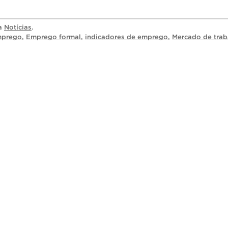
ia
Notícias
.
mprego
,
Emprego formal
,
indicadores de emprego
,
Mercado de trab