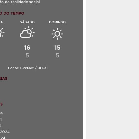
o da realidade social
O DO TEMPO
TA
SÁBADO
DOMINGO
6
16
15
5
5
Fonte: CPPMet / UFPel
IAS
OS
24
4
4
 2024
024