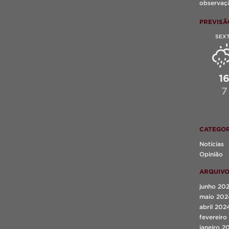
observaçã
PREVISÃ
SEX
1
7
CATEGOR
Notícias
Opinião
ARQUIV
junho 20
maio 202
abril 202
fevereiro
janeiro 2