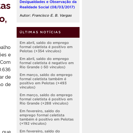
tas
Desigualdades e Observação da
Realidade Social (08/03/2017)
o,
Autor:
Francisco E. B. Vargas
ÚLTIMAS NOTÍCIAS
Em abril, saldo do emprego
balho
formal celetista é positivo em
Pelotas (+354 vínculos)
ões e
Em abril, saldo do emprego
. Com
formal celetista é negativo em
Rio Grande (-50 vínculos)
0.636
Em março, saldo do emprego
ar de
formal celetista também é
ao de
positivo em Pelotas (+493
vínculos)
Em março, saldo do emprego
formal celetista é positivo em
Rio Grande (+288 vínculos)
Em fevereiro, saldo do
emprego formal celetista
também é positivo em Pelotas
(+192 vínculos)
o que
Em fevereiro, saldo do