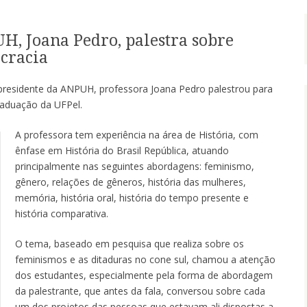
H, Joana Pedro, palestra sobre
cracia
 presidente da ANPUH, professora Joana Pedro palestrou para
raduação da UFPel.
A professora tem experiência na área de História, com
ênfase em História do Brasil República, atuando
principalmente nas seguintes abordagens: feminismo,
gênero, relações de gêneros, história das mulheres,
memória, história oral, história do tempo presente e
história comparativa.
O tema, baseado em pesquisa que realiza sobre os
feminismos e as ditaduras no cone sul, chamou a atenção
dos estudantes, especialmente pela forma de abordagem
da palestrante, que antes da fala, conversou sobre cada
um dos projetos das pessoas que estavam ali dispostas a