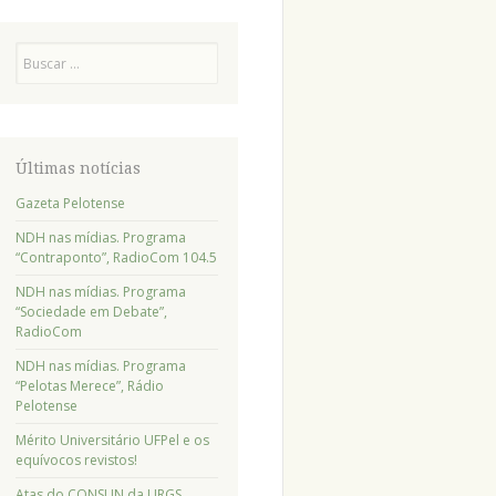
Pesquisa
Últimas notícias
Gazeta Pelotense
NDH nas mídias. Programa
“Contraponto”, RadioCom 104.5
NDH nas mídias. Programa
“Sociedade em Debate”,
RadioCom
NDH nas mídias. Programa
“Pelotas Merece”, Rádio
Pelotense
Mérito Universitário UFPel e os
equívocos revistos!
Atas do CONSUN da URGS