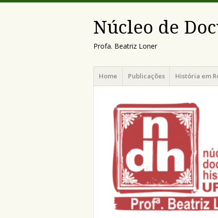
Núcleo de Doc
Profa. Beatriz Loner
Menu
Pular
Home
Publicações
História em R
para
o
conteúdo