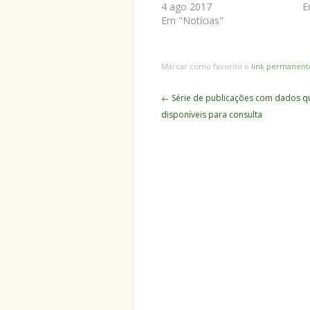
4 ago 2017
E
Em "Notícias"
Marcar como favorito o
link permanent
Navegação
←
Série de publicações com dados qu
de
disponíveis para consulta
Posts