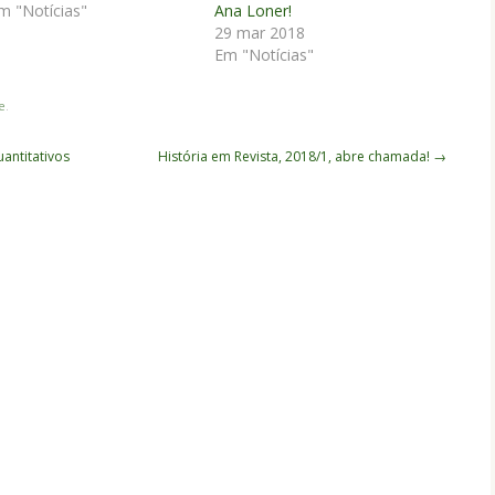
m "Notícias"
Ana Loner!
29 mar 2018
Em "Notícias"
e
.
antitativos
História em Revista, 2018/1, abre chamada!
→