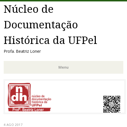
Núcleo de
Documentação
Histórica da UFPel
Profa. Beatriz Loner
Menu
Pular
para
o
conteúdo
4 AGO 2017