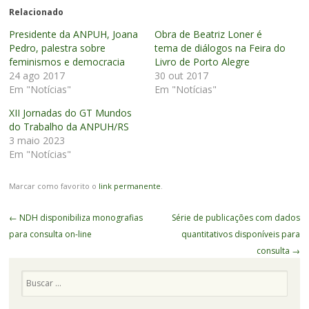
Relacionado
Presidente da ANPUH, Joana
Obra de Beatriz Loner é
Pedro, palestra sobre
tema de diálogos na Feira do
feminismos e democracia
Livro de Porto Alegre
24 ago 2017
30 out 2017
Em "Notícias"
Em "Notícias"
XII Jornadas do GT Mundos
do Trabalho da ANPUH/RS
3 maio 2023
Em "Notícias"
Marcar como favorito o
link permanente
.
Navegação
←
NDH disponibiliza monografias
Série de publicações com dados
de
para consulta on-line
quantitativos disponíveis para
Posts
consulta
→
Pesquisa