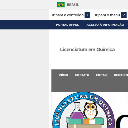
BRASIL
Ir para o conteúdo
1
Ir para o menu
2
PORTAL UFPEL
ACESSO À INFORMAÇÃO
Licenciatura em Química
INÍCIO
CONTATO
EDITAIS
REGIMEN