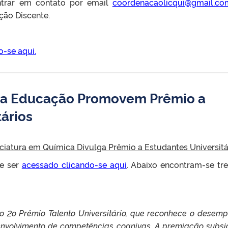
ntrar em contato por email
coordenacaolicqui@gmail.co
ção Discente.
o-se aqui.
 da Educação Promovem Prêmio a
ários
iatura em Química Divulga Prêmio a Estudantes Universitá
e ser
acessado clicando-se aqui
. Abaixo encontram-se tr
a o 2o Prêmio Talento Universitário, que reconhece o desem
volvimento de competências cognivas. A premiação subsid