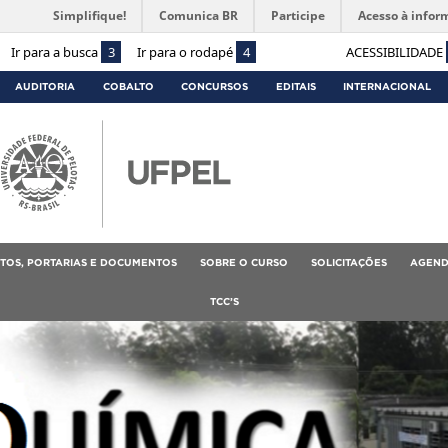
Simplifique!
Comunica BR
Participe
Acesso à infor
Ir para a busca
3
Ir para o rodapé
4
ACESSIBILIDADE
AUDITORIA
COBALTO
CONCURSOS
EDITAIS
INTERNACIONAL
TOS, PORTARIAS E DOCUMENTOS
SOBRE O CURSO
SOLICITAÇÕES
AGEND
TCC’S