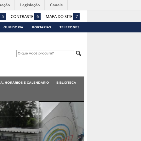
mação
Legislação
Canais
5
CONTRASTE
6
MAPA DO SITE
7
OUVIDORIA
PORTARIAS
TELEFONES
A, HORÁRIOS E CALENDÁRIO
BIBLIOTECA