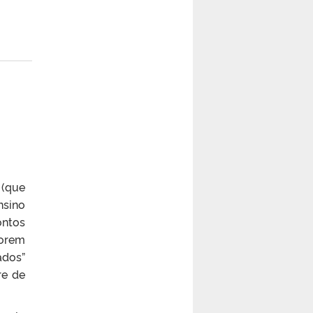
 (que
nsino
ontos
porem
ados”
re de