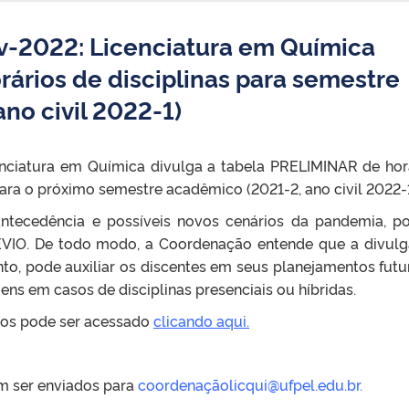
v-2022: Licenciatura em Química
rários de disciplinas para semestre
no civil 2022-1)
nciatura em Química divulga a tabela PRELIMINAR de hor
para o próximo semestre acadêmico (2021-2, ano civil 2022-1
antecedência e possíveis novos cenários da pandemia, 
ÉVIO. De todo modo, a Coordenação entende que a divul
o, pode auxiliar os discentes em seus planejamentos futu
ns em casos de disciplinas presenciais ou híbridas.
ios pode ser acessado
clicando aqui.
m ser enviados para
coordenaçãolicqui@ufpel.edu.br.