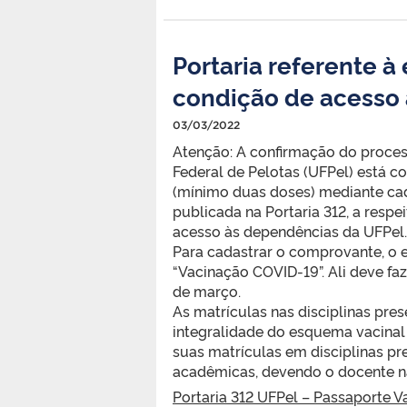
Portaria referente à
condição de acesso 
03/03/2022
Atenção: A confirmação do process
Federal de Pelotas (UFPel) está
(mínimo duas doses) mediante ca
publicada na Portaria 312, a resp
acesso às dependências da UFPel.
Para cadastrar o comprovante, o e
“Vacinação COVID-19”. Ali deve fa
de março.
As matrículas nas disciplinas pr
integralidade do esquema vacinal
suas matrículas em disciplinas pr
acadêmicas, devendo o docente nã
Portaria 312 UFPel – Passaporte V