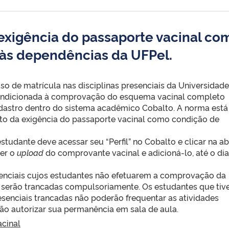
 exigência do passaporte vacinal co
às dependências da UFPel.
o de matrícula nas disciplinas presenciais da Universidade
 condicionada à comprovação do esquema vacinal completo
dastro dentro do sistema acadêmico Cobalto. A norma está
eito da exigência do passaporte vacinal como condição de
studante deve acessar seu “Perfil” no Cobalto e clicar na a
zer o
upload
do comprovante vacinal e adicioná-lo, até o di
esenciais cujos estudantes não efetuarem a comprovação da
 serão trancadas compulsoriamente. Os estudantes que ti
esenciais trancadas não poderão frequentar as atividades
o autorizar sua permanência em sala de aula.
acinal