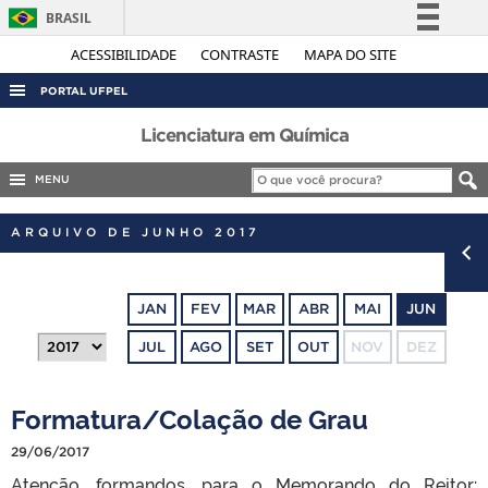
BRASIL
Simplifique!
ACESSIBILIDADE
CONTRASTE
MAPA DO SITE
Comunica BR
PORTAL UFPEL
Participe
ACESSO À INFORMAÇÃO
Licenciatura em Química
Acesso à informação
AUDITORIA
MENU
Legislação
COBALTO
Canais
ARQUIVO DE JUNHO 2017
CONCURSOS
EDITAIS
JAN
FEV
MAR
ABR
MAI
JUN
INTERNACIONAL
JUL
AGO
SET
OUT
NOV
DEZ
OUVIDORIA
PORTARIAS
Formatura/Colação de Grau
TELEFONES
29/06/2017
Atenção, formandos, para o Memorando do Reitor: