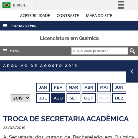
BRASIL
Simplifique!
ACESSIBILIDADE
CONTRASTE
MAPA DO SITE
Comunica BR
PORTAL UFPEL
Participe
ACESSO À INFORMAÇÃO
Licenciatura em Química
Acesso à informação
AUDITORIA
MENU
Legislação
COBALTO
Canais
ARQUIVO DE AGOSTO 2019
CONCURSOS
EDITAIS
JAN
FEV
MAR
ABR
MAI
JUN
INTERNACIONAL
JUL
AGO
SET
OUT
NOV
DEZ
OUVIDORIA
PORTARIAS
TROCA DE SECRETARIA ACADÊMICA
TELEFONES
28/08/2019
A Secretaria dos cursos de Bacharelado em Química,