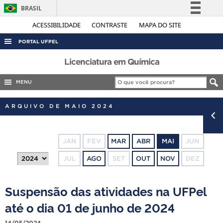
BRASIL
Simplifique!
ACESSIBILIDADE
CONTRASTE
MAPA DO SITE
Comunica BR
PORTAL UFPEL
Participe
ACESSO À INFORMAÇÃO
Licenciatura em Química
Acesso à informação
AUDITORIA
MENU
Legislação
COBALTO
Canais
ARQUIVO DE MAIO 2024
CONCURSOS
EDITAIS
JAN
FEV
MAR
ABR
MAI
JUN
INTERNACIONAL
JUL
AGO
SET
OUT
NOV
DEZ
OUVIDORIA
PORTARIAS
Suspensão das atividades na UFPel
TELEFONES
até o dia 01 de junho de 2024
14/05/2024