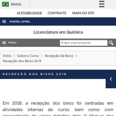
BRASIL
Simplifique!
ACESSIBILIDADE
CONTRASTE
MAPA DO SITE
Comunica BR
PORTAL UFPEL
Participe
ACESSO À INFORMAÇÃO
Licenciatura em Química
Acesso à informação
AUDITORIA
MENU
Legislação
COBALTO
Canais
Início
Sobre o Curso
Recepção de Bixos
CONCURSOS
Recepção dos Bixos 2018
EDITAIS
RECEPÇÃO DOS BIXOS 2018
INTERNACIONAL
OUVIDORIA
PORTARIAS
TELEFONES
Em 2018, a recepção dos bixos foi centradas em
atividades internas do curso, bem como com
apresentação de vários detalhes dele. O Manual dos