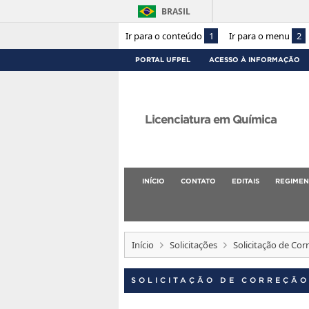
BRASIL
Ir para o conteúdo
1
Ir para o menu
2
PORTAL UFPEL
ACESSO À INFORMAÇÃO
Licenciatura em Química
INÍCIO
CONTATO
EDITAIS
REGIMEN
Início
Solicitações
Solicitação de Cor
SOLICITAÇÃO DE CORREÇÃO