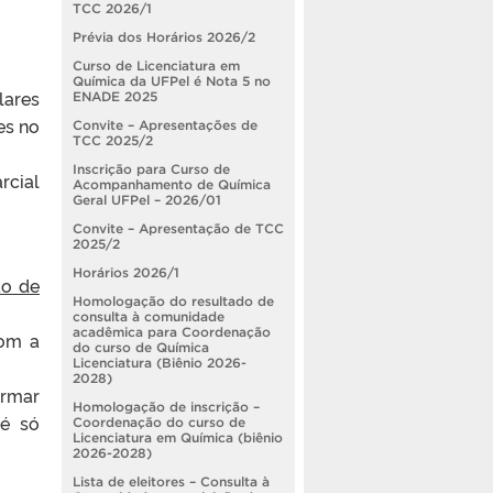
TCC 2026/1
Prévia dos Horários 2026/2
Curso de Licenciatura em
Química da UFPel é Nota 5 no
lares
ENADE 2025
es no
Convite – Apresentações de
TCC 2025/2
Inscrição para Curso de
rcial
Acompanhamento de Química
Geral UFPel – 2026/01
Convite – Apresentação de TCC
2025/2
Horários 2026/1
ão de
Homologação do resultado de
consulta à comunidade
acadêmica para Coordenação
com a
do curso de Química
Licenciatura (Biênio 2026-
2028)
irmar
Homologação de inscrição –
 é só
Coordenação do curso de
Licenciatura em Química (biênio
2026-2028)
Lista de eleitores – Consulta à