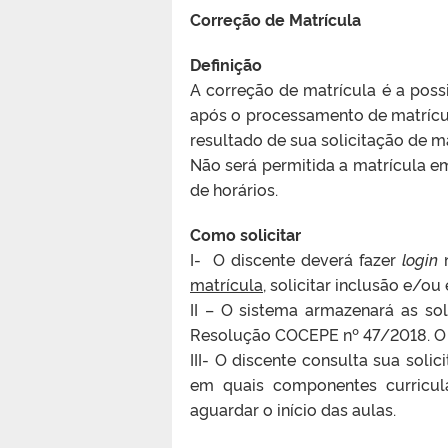
Correção de Matrícula
Definição
A correção de matrícula é a poss
após o processamento de matrícul
resultado de sua solicitação de m
Não será permitida a matrícula em
de horários.
Como solicitar
I- O discente deverá fazer
login
n
matrícula
, solicitar inclusão e/ou
II – O sistema armazenará as so
Resolução COCEPE nº 47/2018. O 
III- O discente consulta sua soli
em quais componentes curricula
aguardar o início das aulas.