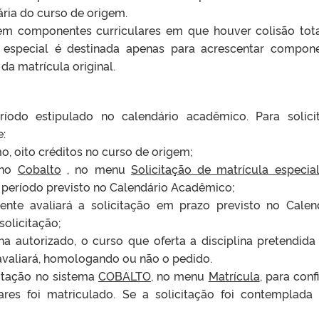
ária do curso de origem.
 em componentes curriculares em que houver colisão tot
la especial é destinada apenas para acrescentar compon
da matrícula original.
ríodo estipulado no calendário acadêmico. Para solici
e:
o, oito créditos no curso de origem;
l no
Cobalto
, no menu
Solicitação de matrícula especia
o período previsto no Calendário Acadêmico;
ente avaliará a solicitação em prazo previsto no Calen
olicitação;
a autorizado, o curso que oferta a disciplina pretendida
 avaliará, homologando ou não o pedido.
citação no sistema
COBALTO
, no menu
Matrícula
, para conf
res foi matriculado. Se a solicitação foi contemplada