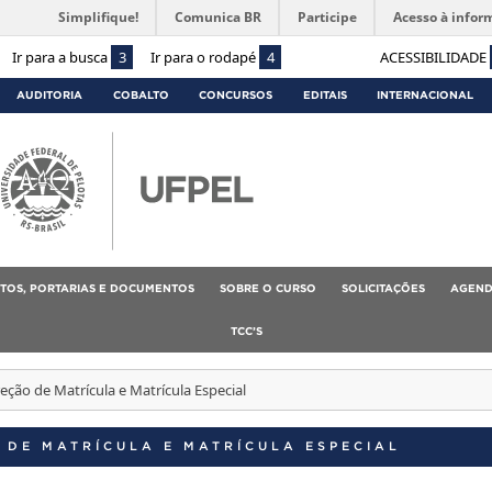
Simplifique!
Comunica BR
Participe
Acesso à infor
Ir para a busca
3
Ir para o rodapé
4
ACESSIBILIDADE
AUDITORIA
COBALTO
CONCURSOS
EDITAIS
INTERNACIONAL
TOS, PORTARIAS E DOCUMENTOS
SOBRE O CURSO
SOLICITAÇÕES
AGEND
TCC’S
reção de Matrícula e Matrícula Especial
 DE MATRÍCULA E MATRÍCULA ESPECIAL