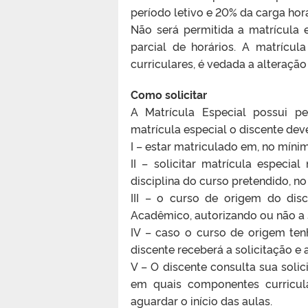
período letivo e 20% da carga hor
Não será permitida a matrícula
parcial de horários. A matrícu
curriculares, é vedada a alteração 
Como solicitar
A Matrícula Especial possui pe
matrícula especial o discente dev
I – estar matriculado em, no mínim
II – solicitar matrícula especia
disciplina do curso pretendido, n
III – o curso de origem do disc
Acadêmico, autorizando ou não a s
IV – caso o curso de origem tenh
discente receberá a solicitação e
V – O discente consulta sua soli
em quais componentes curricula
aguardar o início das aulas.