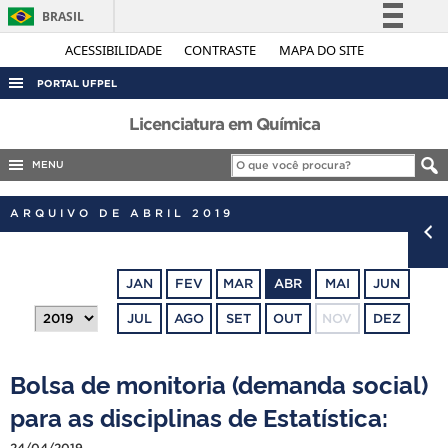
BRASIL
Simplifique!
ACESSIBILIDADE
CONTRASTE
MAPA DO SITE
Comunica BR
PORTAL UFPEL
Participe
ACESSO À INFORMAÇÃO
Licenciatura em Química
Acesso à informação
AUDITORIA
MENU
Legislação
COBALTO
Canais
ARQUIVO DE ABRIL 2019
CONCURSOS
EDITAIS
JAN
FEV
MAR
ABR
MAI
JUN
INTERNACIONAL
JUL
AGO
SET
OUT
NOV
DEZ
OUVIDORIA
PORTARIAS
Bolsa de monitoria (demanda social)
TELEFONES
para as disciplinas de Estatística:
24/04/2019