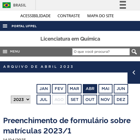
BRASIL
Simplifique!
ACESSIBILIDADE
CONTRASTE
MAPA DO SITE
Comunica BR
PORTAL UFPEL
Participe
ACESSO À INFORMAÇÃO
Licenciatura em Química
Acesso à informação
AUDITORIA
MENU
Legislação
COBALTO
Canais
ARQUIVO DE ABRIL 2023
CONCURSOS
EDITAIS
JAN
FEV
MAR
ABR
MAI
JUN
INTERNACIONAL
JUL
AGO
SET
OUT
NOV
DEZ
OUVIDORIA
PORTARIAS
Preenchimento de formulário sobre
TELEFONES
matrículas 2023/1
14/04/2023