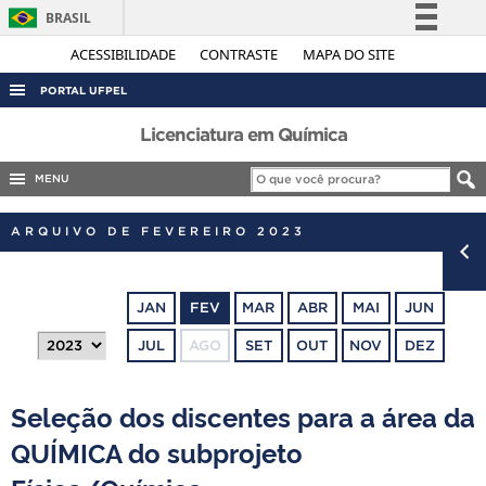
BRASIL
Simplifique!
ACESSIBILIDADE
CONTRASTE
MAPA DO SITE
Comunica BR
PORTAL UFPEL
Participe
ACESSO À INFORMAÇÃO
Licenciatura em Química
Acesso à informação
AUDITORIA
MENU
Legislação
COBALTO
Canais
ARQUIVO DE FEVEREIRO 2023
CONCURSOS
EDITAIS
JAN
FEV
MAR
ABR
MAI
JUN
INTERNACIONAL
JUL
AGO
SET
OUT
NOV
DEZ
OUVIDORIA
PORTARIAS
Seleção dos discentes para a área da
TELEFONES
QUÍMICA do subprojeto