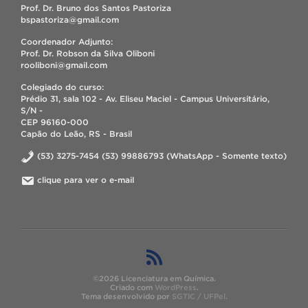
Prof. Dr. Bruno dos Santos Pastoriza
bspastoriza@gmail.com
Coordenador Adjunto:
Prof. Dr. Robson da Silva Oliboni
rooliboni@gmail.com
Colegiado do curso:
Prédio 31, sala 102 - Av. Eliseu Maciel - Campus Universitário,
S/N -
CEP 96160-000
Capão do Leão, RS - Brasil
(53) 3275-7454 (53) 99886793 (WhatsApp - Somente texto)
clique para ver o e-mail
©2026 Licenciatura em Química.
Criado com
WordPress
.
Tema desenvolvido por
SGTIC / UFPel
.