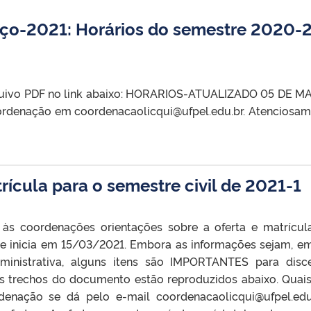
ço-2021: Horários do semestre 2020-
arquivo PDF no link abaixo: HORARIOS-ATUALIZADO 05 DE 
oordenação em coordenacaolicqui@ufpel.edu.br. Atenciosam
rícula para o semestre civil de 2021-1
u às coordenações orientações sobre a oferta e matrícu
 se inicia em 15/03/2021. Embora as informações sejam, e
ministrativa, alguns itens são IMPORTANTES para disc
trechos do documento estão reproduzidos abaixo. Quai
denação se dá pelo e-mail coordenacaolicqui@ufpel.ed