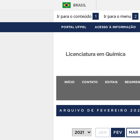
BRASIL
Ir para o conteúdo
1
Ir para o menu
2
PORTAL UFPEL
ACESSO À INFORMAÇÃO
Licenciatura em Química
INÍCIO
CONTATO
EDITAIS
REGIMEN
ARQUIVO DE FEVEREIRO 20
JAN
FEV
MAR