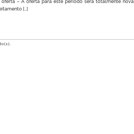
oferta – A oferta para este período será totalmente nova
itamento […]
do(s).