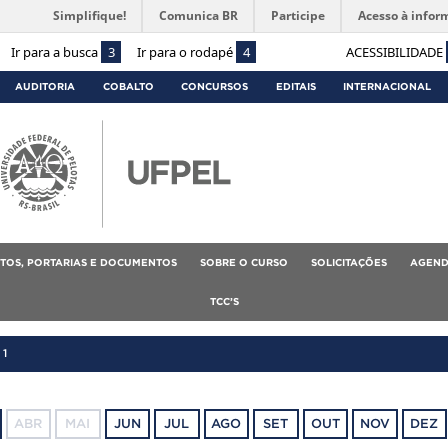
Simplifique!
Comunica BR
Participe
Acesso à infor
Ir para a busca
3
Ir para o rodapé
4
ACESSIBILIDADE
AUDITORIA
COBALTO
CONCURSOS
EDITAIS
INTERNACIONAL
TOS, PORTARIAS E DOCUMENTOS
SOBRE O CURSO
SOLICITAÇÕES
AGEND
TCC’S
21
ABR
MAI
JUN
JUL
AGO
SET
OUT
NOV
DEZ