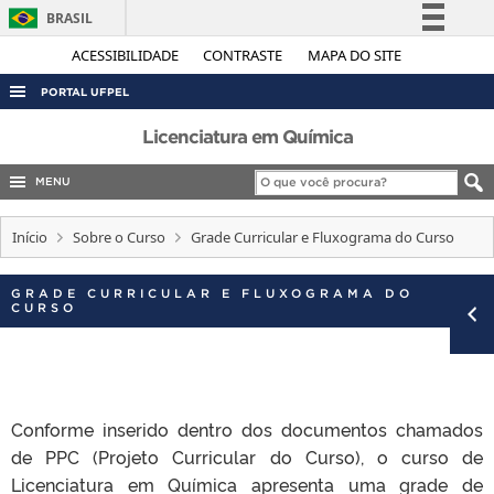
BRASIL
Simplifique!
ACESSIBILIDADE
CONTRASTE
MAPA DO SITE
Comunica BR
PORTAL UFPEL
Participe
ACESSO À INFORMAÇÃO
Licenciatura em Química
Acesso à informação
AUDITORIA
MENU
Legislação
COBALTO
Canais
Início
Sobre o Curso
Grade Curricular e Fluxograma do Curso
CONCURSOS
EDITAIS
GRADE CURRICULAR E FLUXOGRAMA DO
CURSO
INTERNACIONAL
OUVIDORIA
PORTARIAS
Conforme inserido dentro dos documentos chamados
TELEFONES
de PPC (Projeto Curricular do Curso), o curso de
Licenciatura em Química apresenta uma grade de