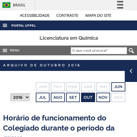
BRASIL
Simplifique!
ACESSIBILIDADE
CONTRASTE
MAPA DO SITE
Comunica BR
PORTAL UFPEL
Participe
ACESSO À INFORMAÇÃO
Licenciatura em Química
Acesso à informação
AUDITORIA
MENU
Legislação
COBALTO
Canais
ARQUIVO DE OUTUBRO 2016
CONCURSOS
EDITAIS
JAN
FEV
MAR
ABR
MAI
JUN
INTERNACIONAL
JUL
AGO
SET
OUT
NOV
DEZ
OUVIDORIA
PORTARIAS
Horário de funcionamento do
TELEFONES
Colegiado durante o período da