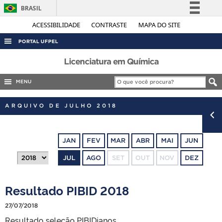
BRASIL
Simplifique!
ACESSIBILIDADE
CONTRASTE
MAPA DO SITE
Comunica BR
PORTAL UFPEL
Participe
ACESSO À INFORMAÇÃO
Licenciatura em Química
Acesso à informação
AUDITORIA
MENU
Legislação
COBALTO
Canais
ARQUIVO DE JULHO 2018
CONCURSOS
EDITAIS
JAN
FEV
MAR
ABR
MAI
JUN
INTERNACIONAL
JUL
AGO
SET
OUT
NOV
DEZ
OUVIDORIA
PORTARIAS
Resultado PIBID 2018
TELEFONES
27/07/2018
Resultado seleção PIBIDianos