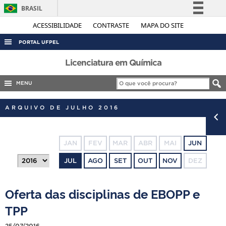
BRASIL
Simplifique!
ACESSIBILIDADE
CONTRASTE
MAPA DO SITE
Comunica BR
PORTAL UFPEL
Participe
ACESSO À INFORMAÇÃO
Licenciatura em Química
Acesso à informação
AUDITORIA
MENU
Legislação
COBALTO
Canais
ARQUIVO DE JULHO 2016
CONCURSOS
EDITAIS
JAN
FEV
MAR
ABR
MAI
JUN
INTERNACIONAL
JUL
AGO
SET
OUT
NOV
DEZ
OUVIDORIA
PORTARIAS
Oferta das disciplinas de EBOPP e
TELEFONES
TPP
25/07/2016