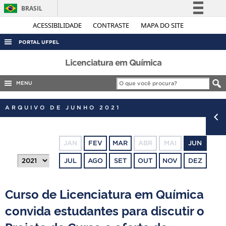
BRASIL
Simplifique!
ACESSIBILIDADE
CONTRASTE
MAPA DO SITE
Comunica BR
PORTAL UFPEL
Participe
ACESSO À INFORMAÇÃO
Licenciatura em Química
Acesso à informação
AUDITORIA
MENU
Legislação
COBALTO
Canais
ARQUIVO DE JUNHO 2021
CONCURSOS
EDITAIS
JAN
FEV
MAR
ABR
MAI
JUN
INTERNACIONAL
JUL
AGO
SET
OUT
NOV
DEZ
OUVIDORIA
PORTARIAS
Curso de Licenciatura em Química
TELEFONES
convida estudantes para discutir o