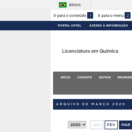
BRASIL
Ir para o conteúdo
1
Ir para o menu
2
PORTAL UFPEL
ACESSO À INFORMAÇÃO
Licenciatura em Química
INÍCIO
CONTATO
EDITAIS
REGIMEN
ARQUIVO DE MARÇO 2020
JAN
FEV
MAR