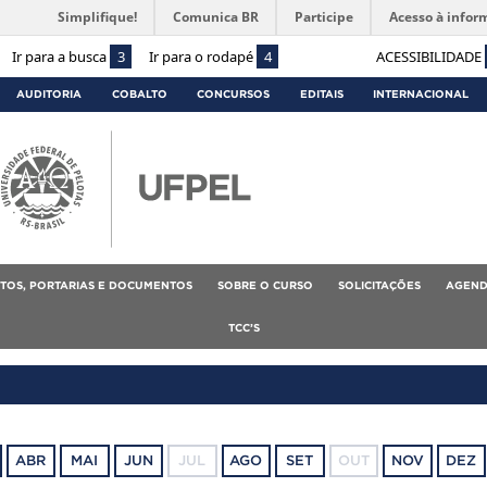
Simplifique!
Comunica BR
Participe
Acesso à infor
Ir para a busca
3
Ir para o rodapé
4
ACESSIBILIDADE
AUDITORIA
COBALTO
CONCURSOS
EDITAIS
INTERNACIONAL
TOS, PORTARIAS E DOCUMENTOS
SOBRE O CURSO
SOLICITAÇÕES
AGEND
TCC’S
ABR
MAI
JUN
JUL
AGO
SET
OUT
NOV
DEZ